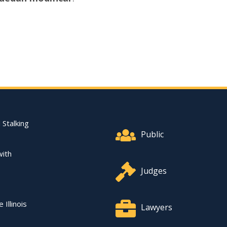
Footer Quick Nav Informat
 Stalking
Public
with
Judges
 Illinois
Lawyers