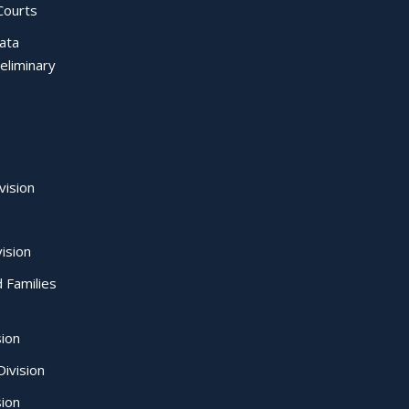
Courts
Data
eliminary
vision
ision
d Families
sion
ivision
sion