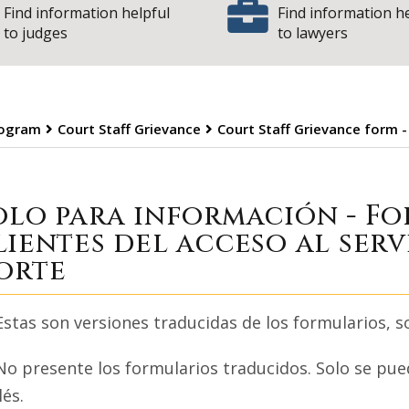
Find information helpful
Find information h
to judges
to lawyers
rogram
Court Staff Grievance
Court Staff Grievance form -
olo para informac
olo para información - Fo
lientes del acceso al serv
orte
Estas son versiones traducidas de los formularios, so
No presente los formularios traducidos. Solo se pue
lés.