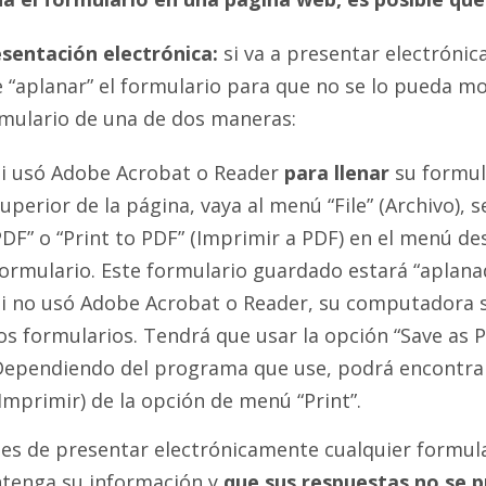
sentación electrónica:
si va a presentar electrónic
 “aplanar” el formulario para que no se lo pueda mo
mulario de una de dos maneras:
i usó Adobe Acrobat o Reader
para llenar
su formul
uperior de la página, vaya al menú “File” (Archivo), 
DF” o “Print to PDF” (Imprimir a PDF) en el menú de
ormulario. Este formulario guardado estará “aplana
i no usó Adobe Acrobat o Reader, su computadora s
os formularios. Tendrá que usar la opción “Save as
ependiendo del programa que use, podrá encontrar 
Imprimir) de la opción de menú “Print”.
es de presentar electrónicamente cualquier formulari
tenga su información y
que sus respuestas no se 