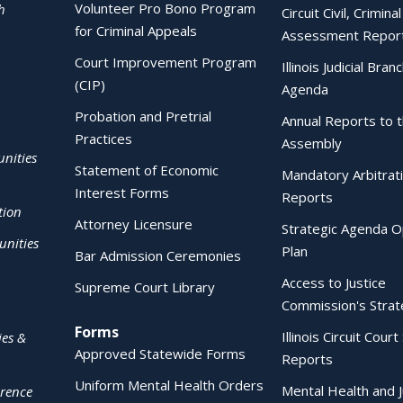
Volunteer Pro Bono Program
h
Circuit Civil, Crimina
for Criminal Appeals
Assessment Repor
Court Improvement Program
Illinois Judicial Bran
(CIP)
Agenda
Probation and Pretrial
Annual Reports to 
Practices
Assembly
nities
Statement of Economic
Mandatory Arbitrat
Interest Forms
Reports
tion
Attorney Licensure
Strategic Agenda O
nities
Plan
Bar Admission Ceremonies
Access to Justice
Supreme Court Library
Commission's Strat
Forms
Illinois Circuit Court 
ies &
Approved Statewide Forms
Reports
Uniform Mental Health Orders
Mental Health and J
erence