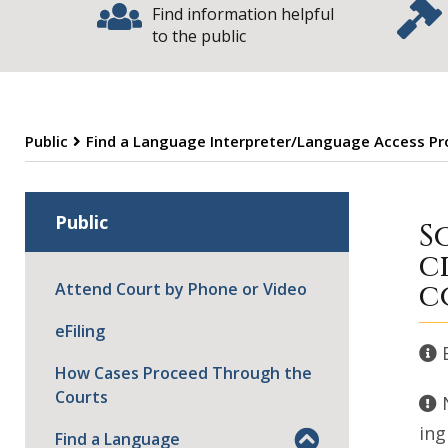
Find information helpful
to the public
Public
Find a Language Interpreter/Language Access P
S
Public
S
c
c
Attend Court by Phone or Video
eFiling
How Cases Proceed Through the
Courts
ing
Find a Language