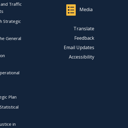
l and Traffic
Media
ts
ch Strategic
Translate
Feedback
the General
Email Updates
ion
Accessibility
perational
egic Plan
Statistical
ustice in