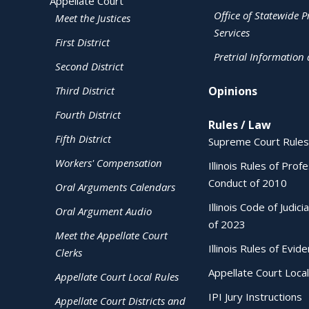
Appellate Court
Office of Statewide Pr
Meet the Justices
Services
First District
Pretrial Information
Second District
Third District
Opinions
Fourth District
Rules / Law
Fifth District
Supreme Court Rules
Workers' Compensation
Illinois Rules of Prof
Conduct of 2010
Oral Arguments Calendars
Illinois Code of Judici
Oral Argument Audio
of 2023
Meet the Appellate Court
Illinois Rules of Evid
Clerks
Appellate Court Local
Appellate Court Local Rules
IPI Jury Instructions
Appellate Court Districts and