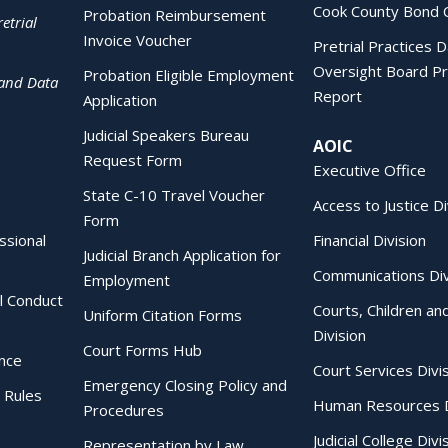
Cook County Bond 
Probation Reimbursement
etrial
Invoice Voucher
Pretrial Practices 
Oversight Board Pr
Probation Eligible Employment
 and Data
Report
Application
Judicial Speakers Bureau
AOIC
Request Form
Executive Office
State C-10 Travel Voucher
Access to Justice Di
Form
essional
Financial Division
Judicial Branch Application for
Communications Div
Employment
al Conduct
Courts, Children an
Uniform Citation Forms
Division
Court Forms Hub
ence
Court Services Divi
Emergency Closing Policy and
 Rules
Human Resources D
Procedures
Judicial College Divi
Representation by Law