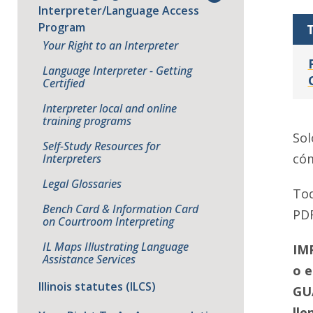
Interpreter/Language Access
Program
T
Your Right to an Interpreter
Language Interpreter - Getting
Certified
Interpreter local and online
training programs
Sol
Self-Study Resources for
cóm
Interpreters
Legal Glossaries
Tod
Bench Card & Information Card
PDF
on Courtroom Interpreting
IL Maps Illustrating Language
IMP
Assistance Services
o e
Illinois statutes (ILCS)
GU
lle