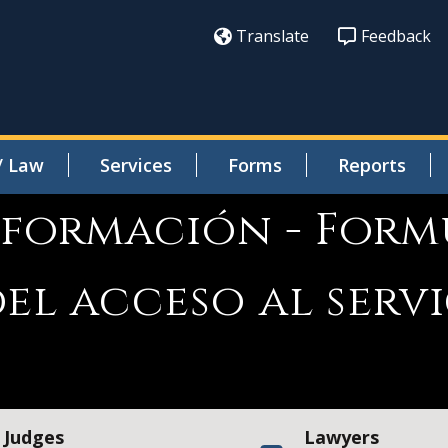
Translate
Feedback
/ Law
Services
Forms
Reports
nformación - Form
del acceso al serv
Judges
Lawyers