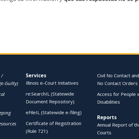
Services
 /
Civil No Contact and
Illinois e-Court Initiatives
(e-Guilty)
No Contact Orders
re:SearchIL (Statewide
cal
Access for People 
Document Repository)
Disabilities
eFileIL (Statewide e-filing)
eping
Reports
Certificate of Registration
esources
Annual Report of the
(Rule 721)
Courts