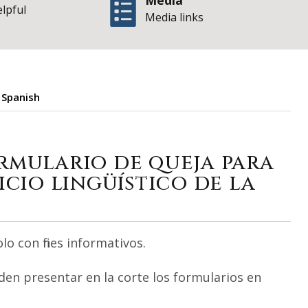
Media
elpful
Media links
 Spanish
ión - Formulario d
rmulario de queja para
icio lingüístico de la
lo con fines informativos.
den presentar en la corte los formularios en