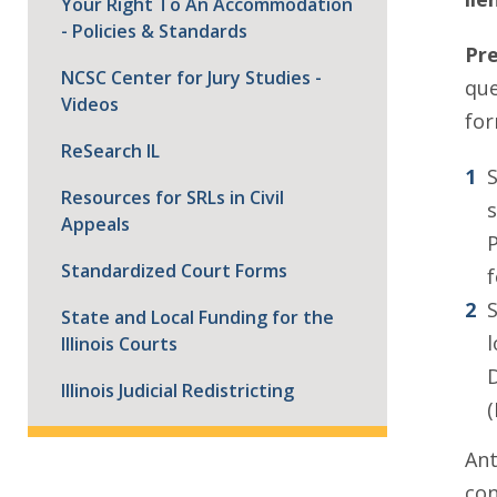
Your Right To An Accommodation
- Policies & Standards
Pre
NCSC Center for Jury Studies -
que
Videos
for
ReSearch IL
S
Resources for SRLs in Civil
s
Appeals
P
Standardized Court Forms
f
S
State and Local Funding for the
l
Illinois Courts
D
Illinois Judicial Redistricting
(
Ant
con