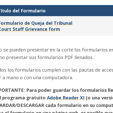
ítulo del Formulario
Formulario de Queja del Tribunal
Court Staff Grievance form
o se pueden presentar en la corte los formularios e
o presentar sus formularios PDF llenados.
os los formularios cumplen con las pautas de accesi
 a mano o con una computadora.
ORTANTE: Para poder guardar los formularios ll
l programa gratuito
Adobe Reader XI
(o una versi
ARDAR/DESCARGAR cada formulario en su computa
na el formulario en una página web, es posible qu