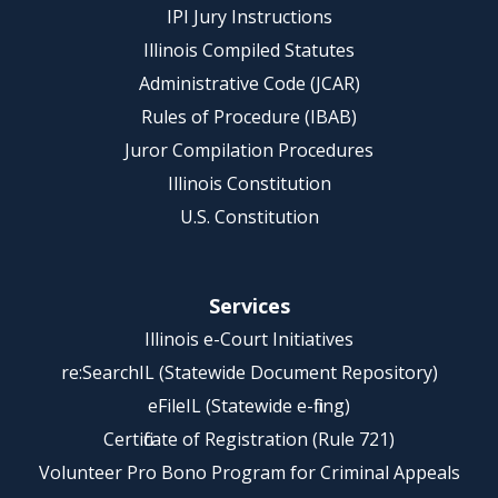
IPI Jury Instructions
Illinois Compiled Statutes
Administrative Code (JCAR)
Rules of Procedure (IBAB)
Juror Compilation Procedures
Illinois Constitution
U.S. Constitution
Services
Illinois e-Court Initiatives
re:SearchIL (Statewide Document Repository)
eFileIL (Statewide e-filing)
Certificate of Registration (Rule 721)
Volunteer Pro Bono Program for Criminal Appeals